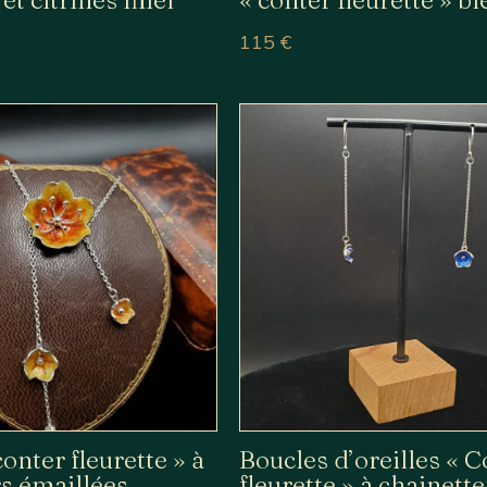
115
€
conter fleurette » à
Boucles d’oreilles « C
rs émaillées
fleurette » à chainette