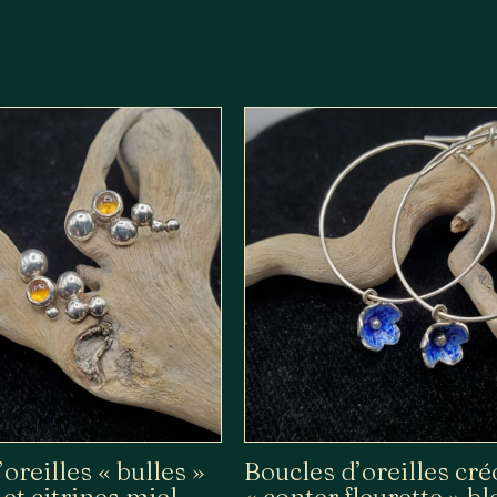
oreilles « bulles »
Boucles d’oreilles cré
et citrines miel
« conter fleurette » b