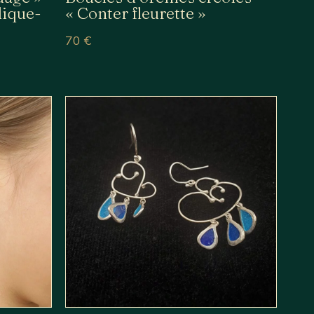
lique-
« Conter fleurette »
70
€