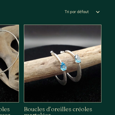
oles
Boucles d’oreilles créoles
leues
martelées