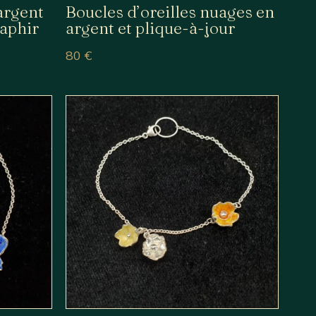
argent
Boucles d’oreilles nuages en
saphir
argent et plique-à-jour
80
€