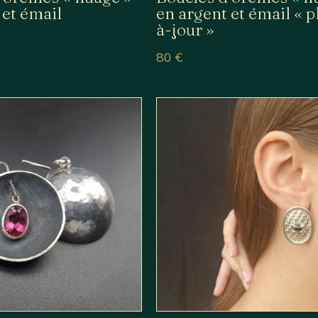
 et émail
en argent et émail « p
à-jour »
80
€