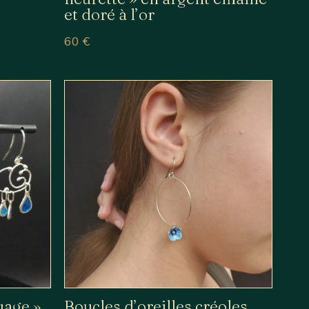
et doré à l’or
60
€
uage »
Boucles d’oreilles créoles