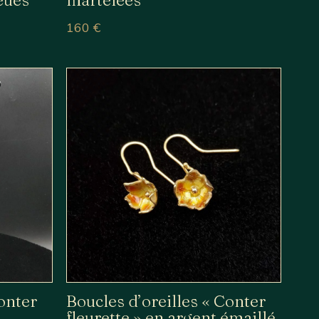
160
€
onter
Boucles d’oreilles « Conter
fleurette » en argent émaillé