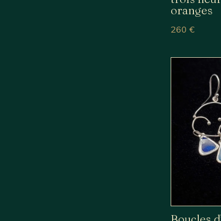
oranges
260
€
Boucles d