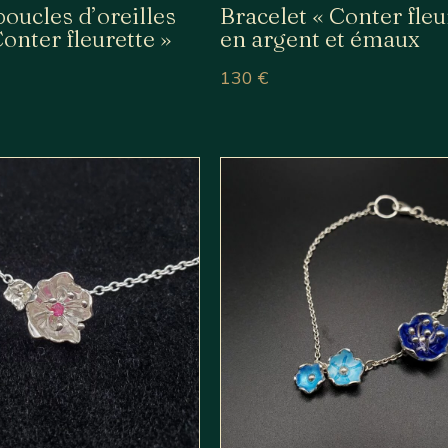
oucles d’oreilles
Bracelet « Conter fleu
onter fleurette »
en argent et émaux
130
€