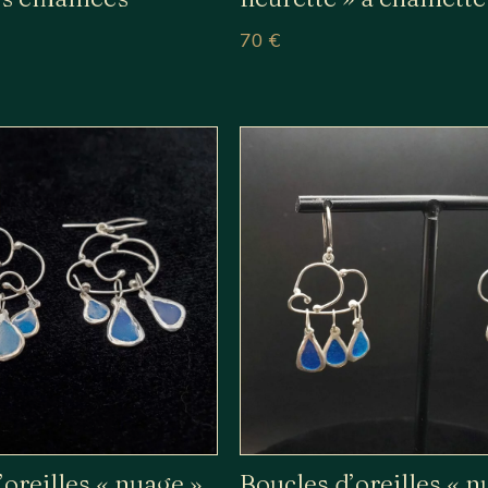
70
€
’oreilles « nuage »
Boucles d’oreilles « n