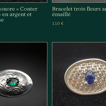
sonore « Conter
Bracelet trois fleurs 
» en argent et
émaillé
se
110
€