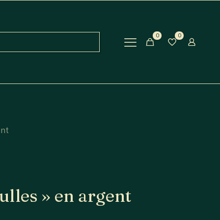
0
0
ent
bulles » en argent