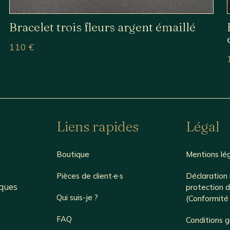
Bracelet trois fleurs argent émaillé
110
€
Liens rapides
Légal
Boutique
Mentions lé
Pièces de client·e·s
Déclaration 
iques
protection 
Qui suis-je ?
(Conformit
FAQ
Conditions 