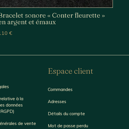
Bracelet sonore « Conter fleurette »
en argent et émaux
110
€
Espace client
gales
Commandes
relative à la
Adresses
des données
é RGPD)
Détails du compte
générales de vente
Mot de passe perdu