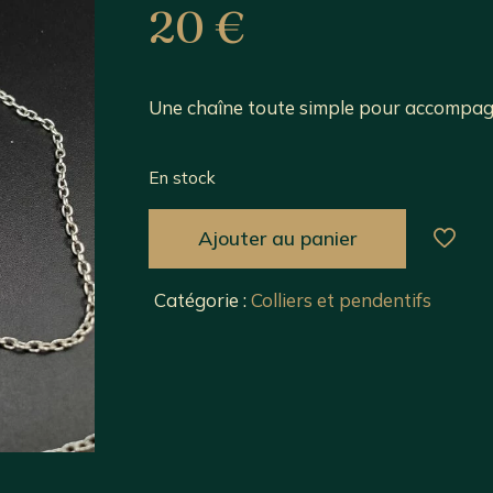
20
€
Une chaîne toute simple pour accompag
En stock
Ajouter au panier
Catégorie :
Colliers et pendentifs