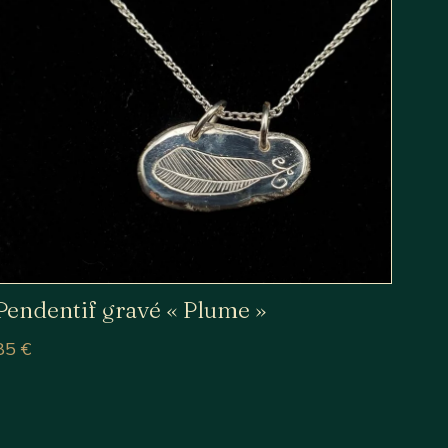
Pendentif gravé « Plume »
85
€